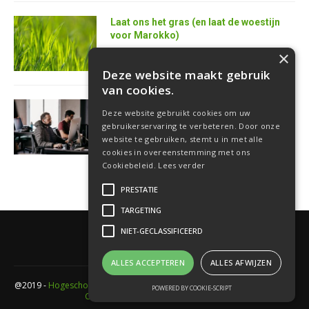
Laat ons het gras (en laat de woestijn
voor Marokko)
25 juni 2026
×
Deze website maakt gebruik
van cookies.
AI is de superkracht van de toekomstige
Deze website gebruikt cookies om uw
softwareontwikkelaar
gebruikerservaring te verbeteren. Door onze
18 juni 2026
website te gebruiken, stemt u in met alle
cookies in overeenstemming met ons
Cookiebeleid.
Lees verder
PRESTATIE
TARGETING
NIET-GECLASSIFICEERD
ALLES ACCEPTEREN
ALLES AFWIJZEN
@2019 -
Hogeschool PXL
- Elfde-liniestraat 24 Gebouw A , 3500 Hasselt -
POWERED BY COOKIE-SCRIPT
Cookieverklaring
-
Privacyverklaring