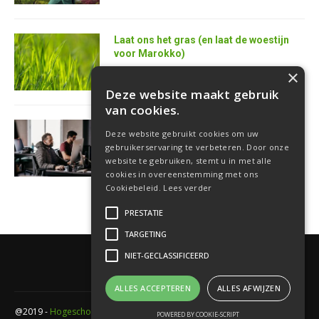
Laat ons het gras (en laat de woestijn
voor Marokko)
25 juni 2026
×
Deze website maakt gebruik
van cookies.
AI is de superkracht van de toekomstige
Deze website gebruikt cookies om uw
softwareontwikkelaar
gebruikerservaring te verbeteren. Door onze
18 juni 2026
website te gebruiken, stemt u in met alle
cookies in overeenstemming met ons
Cookiebeleid.
Lees verder
PRESTATIE
TARGETING
NIET-GECLASSIFICEERD
ALLES ACCEPTEREN
ALLES AFWIJZEN
@2019 -
Hogeschool PXL
- Elfde-liniestraat 24 Gebouw A , 3500 Hasselt -
POWERED BY COOKIE-SCRIPT