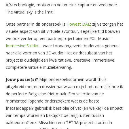
AR-technologie, motion en volumetric capture en veel meer.
The virtual sky is the limit!
Onze partner in dit onderzoek is
Howest DAE
: zij verzorgen het
visuele aspect van dit virtuele avontuur. Tegelijkertijd bouwen
we ook verder op een partnerproject binnen PXL-Music –
Immersive Studio
– waar toonaangevend onderzoek gebeurt
naar alle vormen van 3D-audio. Het eindresultaat van het
project is duidelijk: een kwalitatieve, creatieve, immersieve,
completere virtuele muziekervaring.
Jouw passie(s)?
Mijn onderzoeksdomein wordt thuis
uitgebreid met een dossier nauw aan mijn hart, namelijk hoe ik
de perfecte Belgische friet maak. Een selectie van de
momenteel lopende onderzoeken: wat is de beste
frietaardappel? gebruik ik best olie of vet (en welke)? de impact
van temperaturen en baktijd? hoe lang rusten tussen
bakbeurten? enz. Misschien een TETRA-project starten in