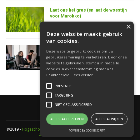
Laat ons het gras (en laat de woestijn
voor Marokko)
25 juni 2026
×
Deze website maakt gebruik
van cookies.
AI is de superkracht van de toekomstige
Deze website gebruikt cookies om uw
softwareontwikkelaar
gebruikerservaring te verbeteren. Door onze
18 juni 2026
website te gebruiken, stemt u in met alle
cookies in overeenstemming met ons
Cookiebeleid.
Lees verder
PRESTATIE
TARGETING
NIET-GECLASSIFICEERD
ALLES ACCEPTEREN
ALLES AFWIJZEN
@2019 -
Hogeschool PXL
- Elfde-liniestraat 24 Gebouw A , 3500 Hasselt -
POWERED BY COOKIE-SCRIPT
Cookieverklaring
-
Privacyverklaring