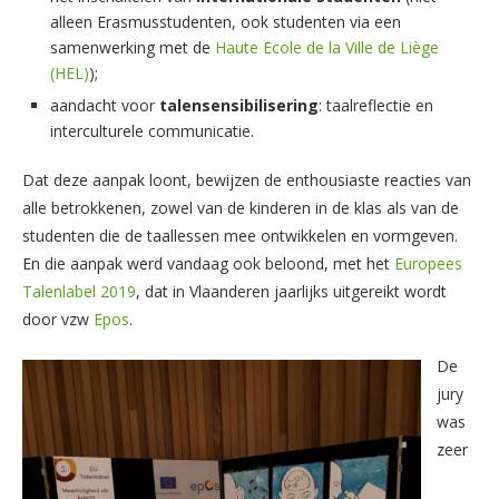
alleen Erasmusstudenten, ook studenten via een
samenwerking met de
Haute Ecole de la Ville de Liège
(HEL)
);
aandacht voor
talensensibilisering
: taalreflectie en
interculturele communicatie.
Dat deze aanpak loont, bewijzen de enthousiaste reacties van
alle betrokkenen, zowel van de kinderen in de klas als van de
studenten die de taallessen mee ontwikkelen en vormgeven.
En die aanpak werd vandaag ook beloond, met het
Europees
Talenlabel 2019
, dat in Vlaanderen jaarlijks uitgereikt wordt
door vzw
Epos
.
De
jury
was
zeer