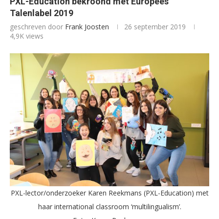
PXL-Education bekroond met Europees
Talenlabel 2019
geschreven door
Frank Joosten
26 september 2019
4,9K
views
PXL-lector/onderzoeker Karen Reekmans (PXL-Education) met
haar international classroom ‘multilingualism’.