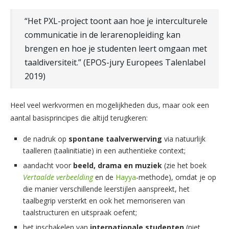
“Het PXL-project toont aan hoe je interculturele
communicatie in de lerarenopleiding kan
brengen en hoe je studenten leert omgaan met
taaldiversiteit.” (EPOS-jury Europees Talenlabel
2019)
Heel veel werkvormen en mogelijkheden dus, maar ook een
aantal basisprincipes die altijd terugkeren:
de nadruk op
spontane taalverwerving
via natuurlijk
taalleren (taalinitiatie) in een authentieke context;
aandacht voor
beeld, drama en muziek
(zie het boek
Vertaalde verbeelding
en de
Hayya
-methode), omdat je op
die manier verschillende leerstijlen aanspreekt, het
taalbegrip versterkt en ook het memoriseren van
taalstructuren en uitspraak oefent;
het inschakelen van
internationale studenten
(niet