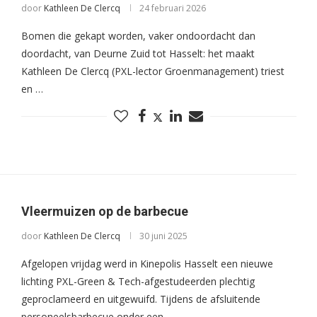
door
Kathleen De Clercq
24 februari 2026
Bomen die gekapt worden, vaker ondoordacht dan
doordacht, van Deurne Zuid tot Hasselt: het maakt
Kathleen De Clercq (PXL-lector Groenmanagement) triest
en …
Vleermuizen op de barbecue
door
Kathleen De Clercq
30 juni 2025
Afgelopen vrijdag werd in Kinepolis Hasselt een nieuwe
lichting PXL-Green & Tech-afgestudeerden plechtig
geproclameerd en uitgewuifd. Tijdens de afsluitende
personeelsbarbecue onder een …