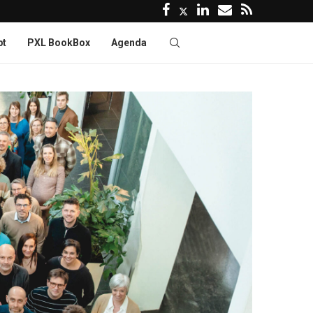
pt
PXL BookBox
Agenda