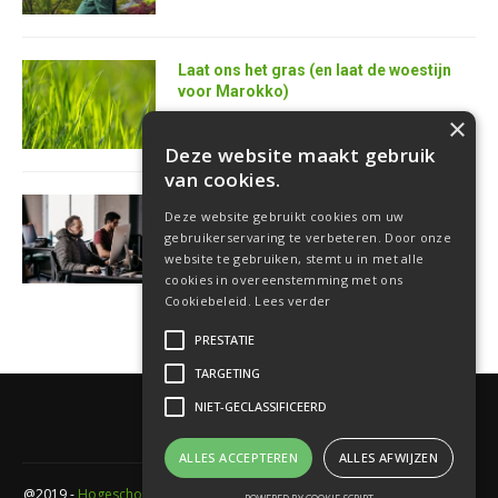
Laat ons het gras (en laat de woestijn
voor Marokko)
25 juni 2026
×
Deze website maakt gebruik
van cookies.
AI is de superkracht van de toekomstige
Deze website gebruikt cookies om uw
softwareontwikkelaar
gebruikerservaring te verbeteren. Door onze
18 juni 2026
website te gebruiken, stemt u in met alle
cookies in overeenstemming met ons
Cookiebeleid.
Lees verder
PRESTATIE
TARGETING
NIET-GECLASSIFICEERD
ALLES ACCEPTEREN
ALLES AFWIJZEN
@2019 -
Hogeschool PXL
- Elfde-liniestraat 24 Gebouw A , 3500 Hasselt -