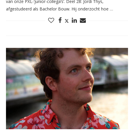
van onze PXL-‘junior-collega’s’. Deel 28: Jordi Thys,
afgestudeerd als Bachelor Bouw. Hij onderzocht hoe …