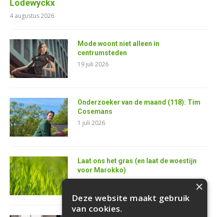
Lodewyckx
4 augustus 2026
Mode woont niet alleen in
centrumsteden
19 juli 2026
Onderzoeker van de maand (118): Tim
Cosemans
1 juli 2026
Laat ons het gras (en laat de woestijn
voor Marokko)
25 juni 2026
×
Deze website maakt gebruik
van cookies.