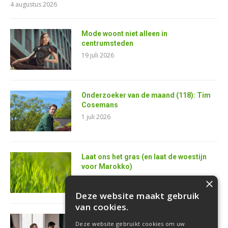
4 augustus 2026
Mode woont niet alleen in
centrumsteden
19 juli 2026
Onderzoeker van de maand (118): Tim
Cosemans
1 juli 2026
Laat ons het gras (en laat de woestijn
voor Marokko)
25 juni 2026
×
Deze website maakt gebruik
van cookies.
AI is de superkracht van de toekomstige
Deze website gebruikt cookies om uw