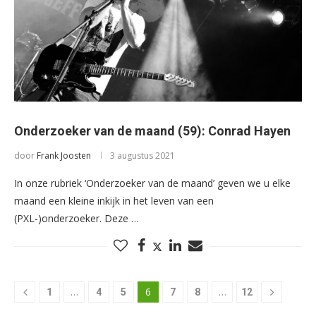
Onderzoeker van de maand (59): Conrad Hayen
door
Frank Joosten
3 augustus 2021
In onze rubriek ‘Onderzoeker van de maand’ geven we u elke
maand een kleine inkijk in het leven van een
(PXL-)onderzoeker. Deze …
…
6
…
1
4
5
7
8
12